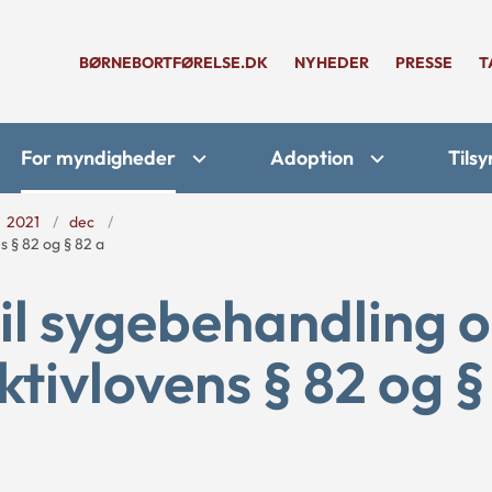
BØRNEBORTFØRELSE.DK
NYHEDER
PRESSE
T
For myndigheder
Adoption
Tilsy
2021
dec
s § 82 og § 82 a
il sygebehandling 
ktivlovens § 82 og §