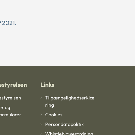
9 2021.
styrelsen
Links
styrelsen
Tilgængelighedserklæ
ring
er og
formularer
Cookies
Persondatapolitik
Whistleblowerordning