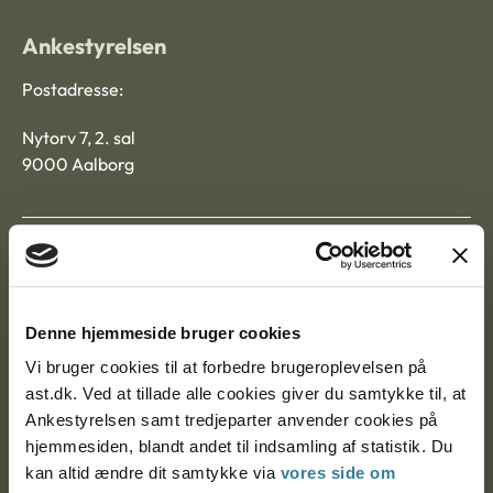
Ankestyrelsen
Postadresse:
Nytorv 7, 2. sal
9000 Aalborg
Ankestyrelsen Aalborg
Ankestyrelsen København
Denne hjemmeside bruger cookies
Vi bruger cookies til at forbedre brugeroplevelsen på
ast.dk. Ved at tillade alle cookies giver du samtykke til, at
EAN: 57 98 000 35 48 21
Ankestyrelsen samt tredjeparter anvender cookies på
CVR: 1007 4002
hjemmesiden, blandt andet til indsamling af statistik. Du
kan altid ændre dit samtykke via
vores side om