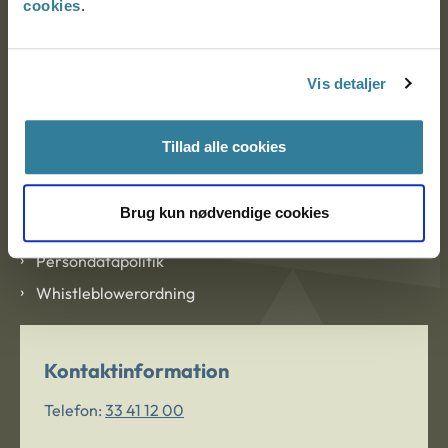
cookies
.
Om Ankestyrelsen
Om Ankestyrelsen
Vis detaljer
Blanketter og kontaktformularer
Tillad alle cookies
Links
Tilgængelighedserklæring
Brug kun nødvendige cookies
Cookies
Persondatapolitik
Whistleblowerordning
Kontaktinformation
Telefon:
33 41 12 00