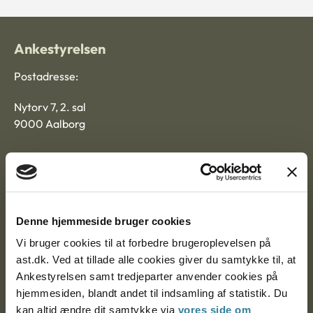
Ankestyrelsen
Postadresse:
Nytorv 7, 2. sal
9000 Aalborg
Ankestyrelsen Aalborg
Ankestyrelsen København
Denne hjemmeside bruger cookies
Vi bruger cookies til at forbedre brugeroplevelsen på
ast.dk. Ved at tillade alle cookies giver du samtykke til, at
EAN: 57 98 000 35 48 21
Ankestyrelsen samt tredjeparter anvender cookies på
CVR: 1007 4002
hjemmesiden, blandt andet til indsamling af statistik. Du
kan altid ændre dit samtykke via
vores side om