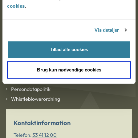
cookies
.
Om Ankestyrelsen
Om Ankestyrelsen
Vis detaljer
Blanketter og kontaktformularer
Tillad alle cookies
Links
Tilgængelighedserklæring
Brug kun nødvendige cookies
Cookies
Persondatapolitik
Whistleblowerordning
Kontaktinformation
Telefon:
33 41 12 00