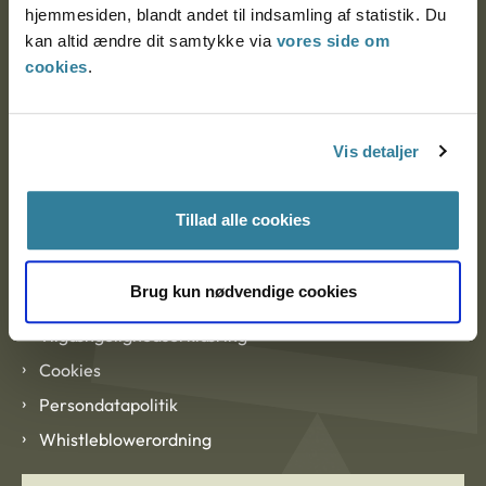
hjemmesiden, blandt andet til indsamling af statistik. Du
EAN: 57 98 000 35 48 21
kan altid ændre dit samtykke via
vores side om
CVR: 1007 4002
cookies
.
Om Ankestyrelsen
Vis detaljer
Om Ankestyrelsen
Blanketter og kontaktformularer
Tillad alle cookies
Links
Brug kun nødvendige cookies
Tilgængelighedserklæring
Cookies
Persondatapolitik
Whistleblowerordning