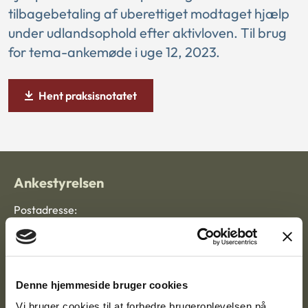
tilbagebetaling af uberettiget modtaget hjælp
under udlandsophold efter aktivloven. Til brug
for tema-ankemøde i uge 12, 2023.
Hent praksisnotatet
Ankestyrelsen
Postadresse:
Nytorv 7, 2. sal
9000 Aalborg
Denne hjemmeside bruger cookies
Vi bruger cookies til at forbedre brugeroplevelsen på