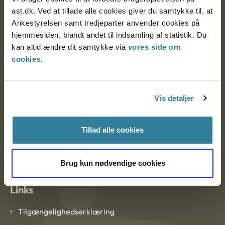
Ankestyrelsen Aalborg
ast.dk. Ved at tillade alle cookies giver du samtykke til, at
Ankestyrelsen samt tredjeparter anvender cookies på
Ankestyrelsen København
hjemmesiden, blandt andet til indsamling af statistik. Du
kan altid ændre dit samtykke via
vores side om
cookies
.
EAN: 57 98 000 35 48 21
CVR: 1007 4002
Vis detaljer
Om Ankestyrelsen
Tillad alle cookies
Om Ankestyrelsen
Blanketter og kontaktformularer
Brug kun nødvendige cookies
Links
Tilgængelighedserklæring