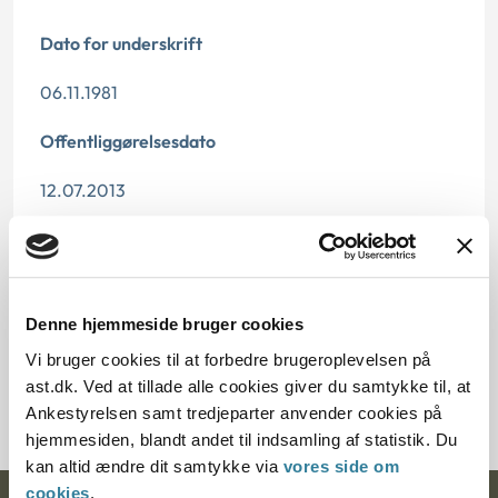
Dato for underskrift
06.11.1981
Offentliggørelsesdato
12.07.2013
Paragraf
§ 6 § 1
Denne hjemmeside bruger cookies
Journalnummer
Vi bruger cookies til at forbedre brugeroplevelsen på
ast.dk. Ved at tillade alle cookies giver du samtykke til, at
410-240
Ankestyrelsen samt tredjeparter anvender cookies på
hjemmesiden, blandt andet til indsamling af statistik. Du
kan altid ændre dit samtykke via
vores side om
cookies
.