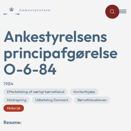
Ankestyrelsens
principafgørelse
O-6-84
1984
Efterbetaling af særligt børnetilskud
Kontanthjælp
Modregning
Udbetaling Danmark
Børnetilskudsloven
Historisk
Resume: