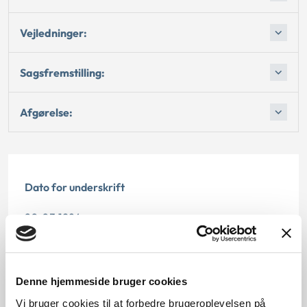
Vejledninger:
Sagsfremstilling:
Afgørelse:
Dato for underskrift
20.03.1984
Offentliggørelsesdato
12.07.2013
Denne hjemmeside bruger cookies
Vi bruger cookies til at forbedre brugeroplevelsen på