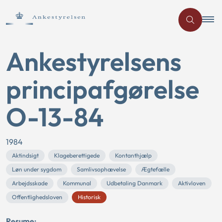
Ankestyrelsens
principafgørelse
O-13-84
1984
Aktindsigt
Klageberettigede
Kontanthjælp
Løn under sygdom
Samlivsophævelse
Ægtefælle
Arbejdsskade
Kommunal
Udbetaling Danmark
Aktivloven
Offentlighedsloven
Historisk
Resume: