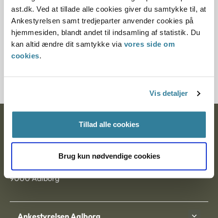
Paragraf
ast.dk. Ved at tillade alle cookies giver du samtykke til, at
Ankestyrelsen samt tredjeparter anvender cookies på
§ 2 § 40 § 10 § 15 § 6
hjemmesiden, blandt andet til indsamling af statistik. Du
kan altid ændre dit samtykke via
vores side om
Journalnummer
cookies
.
10771-83
Vis detaljer
Ankestyrelsen
Tillad alle cookies
Postadresse:
Brug kun nødvendige cookies
Nytorv 7, 2. sal
9000 Aalborg
Ankestyrelsen Aalborg