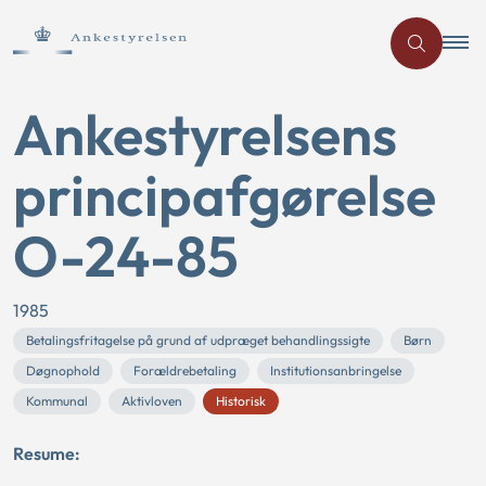
Ankestyrelsens
principafgørelse
O-24-85
1985
Betalingsfritagelse på grund af udpræget behandlingssigte
Børn
Døgnophold
Forældrebetaling
Institutionsanbringelse
Kommunal
Aktivloven
Historisk
Resume: