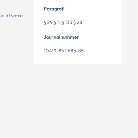
Paragraf
kke at være
§ 29 § 11 § 133 § 28
Journalnummer
10419-8511685-85