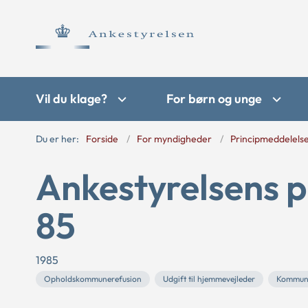
Vil du klage?
For børn og unge
Du er her:
Forside
For myndigheder
Principmeddelels
Ankestyrelsens p
85
1985
Opholdskommunerefusion
Udgift til hjemmevejleder
Kommun