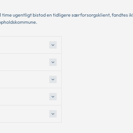
time ugentligt bistod en tidligere særforsorgsklient, fandtes i
re opholdskommune.