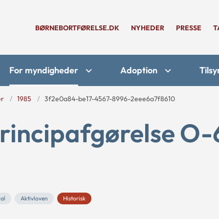
BØRNEBORTFØRELSE.DK
NYHEDER
PRESSE
T
For myndigheder
Adoption
Tilsy
er
1985
3f2e0a84-be17-4567-8996-2eee6a7f8610
rincipafgørelse O-
al
Aktivloven
Historisk