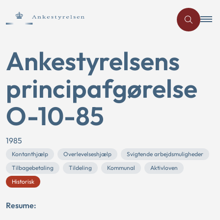
Ankestyrelsens
principafgørelse
O-10-85
1985
Kontanthjælp
Overlevelseshjælp
Svigtende arbejdsmuligheder
Tilbagebetaling
Tildeling
Kommunal
Aktivloven
Historisk
Resume: