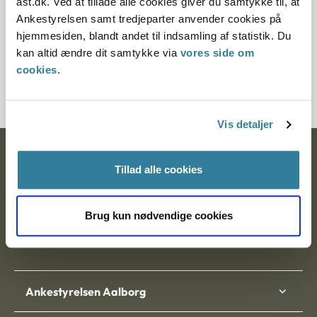
ast.dk. Ved at tillade alle cookies giver du samtykke til, at
§ 26 § 37
Ankestyrelsen samt tredjeparter anvender cookies på
hjemmesiden, blandt andet til indsamling af statistik. Du
Journalnummer
kan altid ændre dit samtykke via
vores side om
cookies
.
15468-82
Vis detaljer
Ankestyrelsen
Tillad alle cookies
Postadresse:
Brug kun nødvendige cookies
Nytorv 7, 2. sal
9000 Aalborg
Ankestyrelsen Aalborg