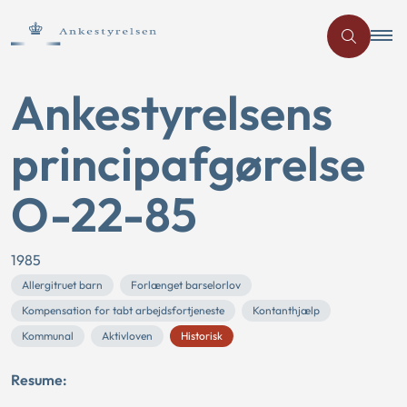
Ankestyrelsens
principafgørelse
O-22-85
1985
Allergitruet barn
Forlænget barselorlov
Kompensation for tabt arbejdsfortjeneste
Kontanthjælp
Kommunal
Aktivloven
Historisk
Resume: