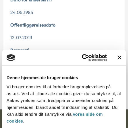
24.05.1985
Offentliggørelsesdato
12.07.2013
Paragraf
§ 48 § 33 § 46 § 32
Journalnummer
Denne hjemmeside bruger cookies
Vi bruger cookies til at forbedre brugeroplevelsen på
11004-8320944-84
ast.dk. Ved at tillade alle cookies giver du samtykke til, at
Ankestyrelsen samt tredjeparter anvender cookies på
hjemmesiden, blandt andet til indsamling af statistik. Du
kan altid ændre dit samtykke via
vores side om
cookies
.
Ankestyrelsen