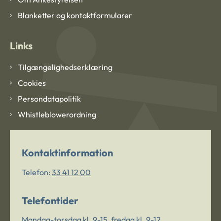
Blanketter og kontaktformularer
Links
Tilgængelighedserklæring
Cookies
Persondatapolitik
Whistleblowerordning
Kontaktinformation
Telefon:
33 41 12 00
Telefontider
Mandag-torsdag kl. 9-15, fredag kl. 9-12