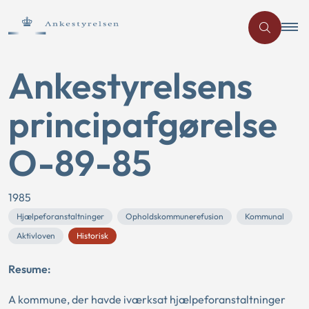
Ankestyrelsens
principafgørelse
O-89-85
1985
Hjælpeforanstaltninger
Opholdskommunerefusion
Kommunal
Aktivloven
Historisk
Resume:
A kommune, der havde iværksat hjælpeforanstaltninger