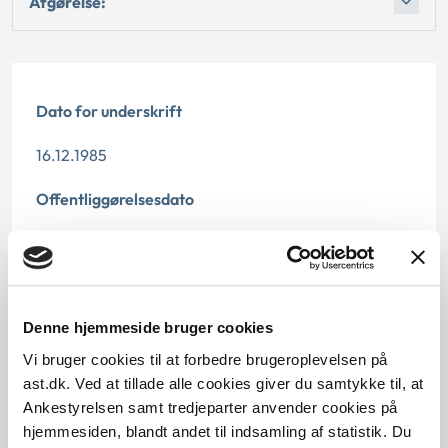
Afgørelse:
Dato for underskrift
16.12.1985
Offentliggørelsesdato
12.07.2013
Paragraf
Denne hjemmeside bruger cookies
§ 66 § 33 § 11 § 65 § 10
Vi bruger cookies til at forbedre brugeroplevelsen på
Journalnummer
ast.dk. Ved at tillade alle cookies giver du samtykke til, at
Ankestyrelsen samt tredjeparter anvender cookies på
10015-84
hjemmesiden, blandt andet til indsamling af statistik. Du