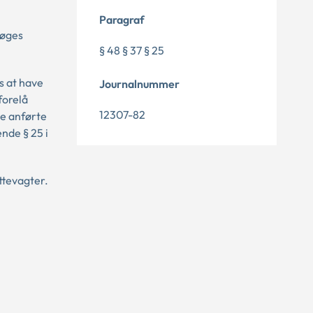
Paragraf
søges
§ 48 § 37 § 25
s at have
Journalnummer
forelå
12307-82
se anførte
nde § 25 i
ttevagter.