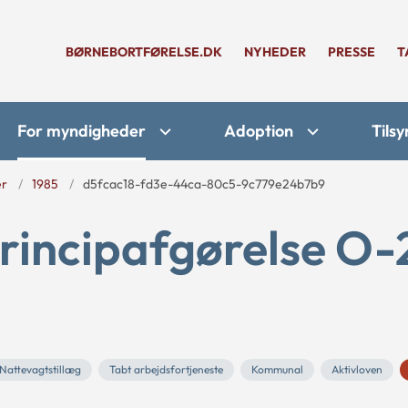
BØRNEBORTFØRELSE.DK
NYHEDER
PRESSE
T
For myndigheder
Adoption
Tilsy
er
1985
d5fcac18-fd3e-44ca-80c5-9c779e24b7b9
rincipafgørelse O-
Nattevagtstillæg
Tabt arbejdsfortjeneste
Kommunal
Aktivloven