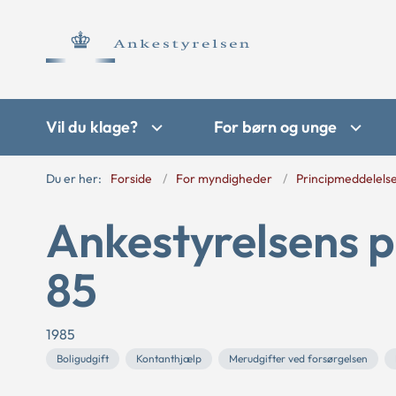
Vil du klage?
For børn og unge
Du er her:
Forside
For myndigheder
Principmeddelels
Ankestyrelsens p
85
1985
Boligudgift
Kontanthjælp
Merudgifter ved forsørgelsen