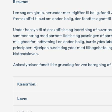
Resume:
I en sag om hjælp, herunder merudgifter til bolig, fandt
fremskaffet tilbud om anden bolig, der fandtes egnet ti
Under hensyn til at anskaffelse og indretning af nuvære
sammenhæng med barnets lidelse og pasningen af barnet i
mulighed for indflytning i en anden bolig, burde ydes lø
principper. Hjælpen burde dog ydes med tilbagebetaling
bistandsloven.
Ankestyrelsen fandt ikke grundlag for ved beregning af 
Kassation:
Love: