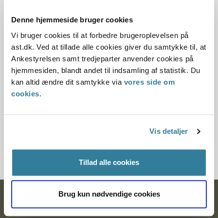
29.12.1986
Denne hjemmeside bruger cookies
Offentliggørelsesdato
Vi bruger cookies til at forbedre brugeroplevelsen på
ast.dk. Ved at tillade alle cookies giver du samtykke til, at
12.07.2013
Ankestyrelsen samt tredjeparter anvender cookies på
hjemmesiden, blandt andet til indsamling af statistik. Du
Paragraf
kan altid ændre dit samtykke via
vores side om
cookies
.
§ 5 § 4 § 6 § 28 § 73
Journalnummer
Vis detaljer
120145-85
Tillad alle cookies
Brug kun nødvendige cookies
Ankestyrelsen