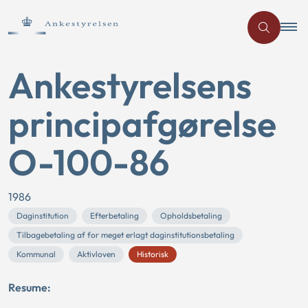
Ankestyrelsens
principafgørelse
O-100-86
1986
Daginstitution
Efterbetaling
Opholdsbetaling
Tilbagebetaling af for meget erlagt daginstitutionsbetaling
Kommunal
Aktivloven
Historisk
Resume: