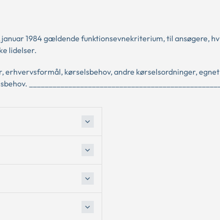
 1.januar 1984 gældende funktionsevnekriterium, til ansøgere, hv
e lidelser.
 erhvervsformål, kørselsbehov, andre kørselsordninger, egneth
selsbehov. ________________________________________________