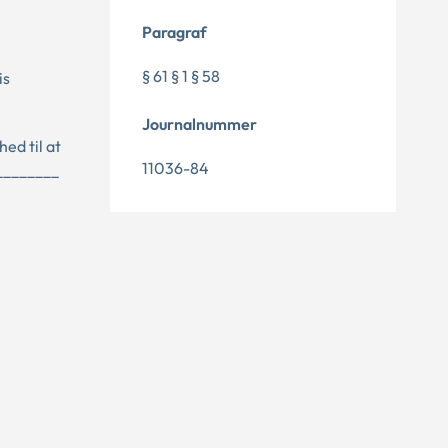
Paragraf
§ 61 § 1 § 58
is
Journalnummer
ed til at
11036-84
________