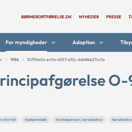
BØRNEBORTFØRELSE.DK
NYHEDER
PRESSE
T
For myndigheder
Adoption
Tilsy
er
1986
301f0e2a-ec9a-4257-a12c-66b8bb27cc1a
rincipafgørelse O-
rvsformål
Hjælpemiddel
Invalidepension; kørselsbehov
Kørselsbeho