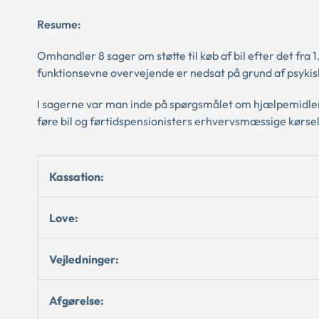
Resume:
Omhandler 8 sager om støtte til køb af bil efter det fra
funktionsevne overvejende er nedsat på grund af psykisk
I sagerne var man inde på spørgsmålet om hjælpemidler,
føre bil og førtidspensionisters erhvervsmæssige kør
Kassation:
Love:
Vejledninger:
Afgørelse: