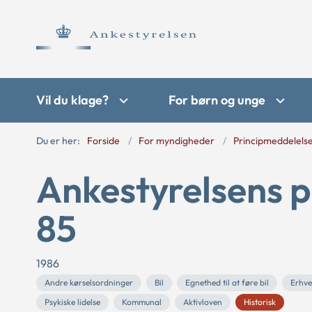
Vil du klage?
For børn og unge
Du er her:
Forside
For myndigheder
Principmeddelels
Ankestyrelsens p
85
1986
Andre kørselsordninger
Bil
Egnethed til at føre bil
Erhve
Psykiske lidelse
Kommunal
Aktivloven
Historisk