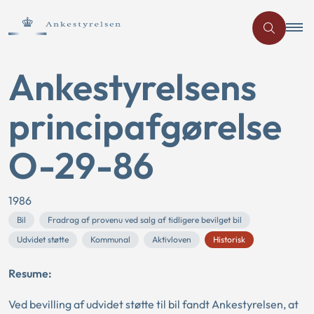
Ankestyrelsens
principafgørelse
O-29-86
1986
Bil
Fradrag af provenu ved salg af tidligere bevilget bil
Udvidet støtte
Kommunal
Aktivloven
Historisk
Resume:
Ved bevilling af udvidet støtte til bil fandt Ankestyrelsen, at