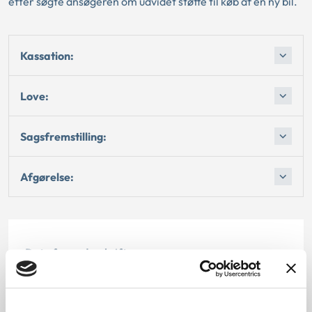
efter søgte ansøgeren om udvidet støtte til køb af en ny bil.
Kassation:
Love:
Sagsfremstilling:
Afgørelse:
Dato for underskrift
12.06.1986