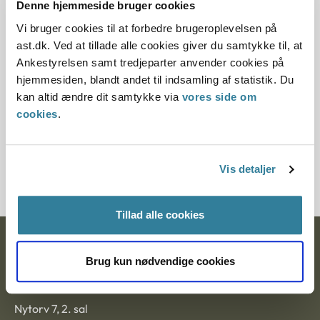
Offentliggørelsesdato
Denne hjemmeside bruger cookies
Vi bruger cookies til at forbedre brugeroplevelsen på
12.07.2013
ast.dk. Ved at tillade alle cookies giver du samtykke til, at
Ankestyrelsen samt tredjeparter anvender cookies på
Paragraf
hjemmesiden, blandt andet til indsamling af statistik. Du
kan altid ændre dit samtykke via
vores side om
§ 6 § 1 § 58
cookies
.
Journalnummer
30206-85
Vis detaljer
Tillad alle cookies
Ankestyrelsen
Brug kun nødvendige cookies
Postadresse:
Nytorv 7, 2. sal