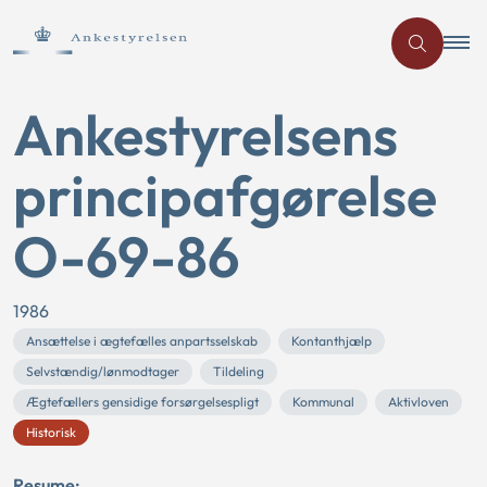
Ankestyrelsens
principafgørelse
O-69-86
1986
Ansættelse i ægtefælles anpartsselskab
Kontanthjælp
Selvstændig/lønmodtager
Tildeling
Ægtefællers gensidige forsørgelsespligt
Kommunal
Aktivloven
Historisk
Resume: