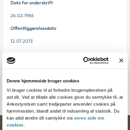
Dato for underskrift
26.02.1986
Offentliggørelsesdato
12.07.2013
Paragraf
§ 27 § 26 § 37
Denne hjemmeside bruger cookies
Journalnummer
Vi bruger cookies til at forbedre brugeroplevelsen på
12733-8311407-85
ast.dk. Ved at tillade alle cookies giver du samtykke til, at
Ankestyrelsen samt tredjeparter anvender cookies på
hjemmesiden, blandt andet til indsamling af statistik. Du
kan altid ændre dit samtykke via
vores side om
cookies
.
Ankestyrelsen