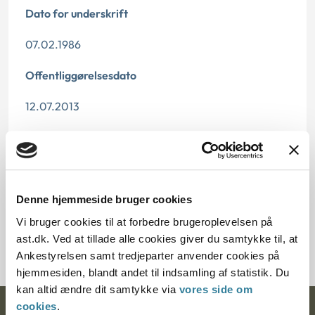
Dato for underskrift
07.02.1986
Offentliggørelsesdato
12.07.2013
Paragraf
§ 47 § 112 § 105 § 107 § 109 § 11 § 111 § 110 § 108 § 106
Denne hjemmeside bruger cookies
Journalnummer
Vi bruger cookies til at forbedre brugeroplevelsen på
10905-84
ast.dk. Ved at tillade alle cookies giver du samtykke til, at
Ankestyrelsen samt tredjeparter anvender cookies på
hjemmesiden, blandt andet til indsamling af statistik. Du
kan altid ændre dit samtykke via
vores side om
cookies
.