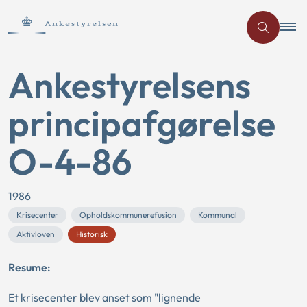
Ankestyrelsens
principafgørelse
O-4-86
1986
Krisecenter
Opholdskommunerefusion
Kommunal
Aktivloven
Historisk
Resume:
Et krisecenter blev anset som "lignende