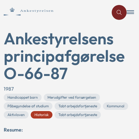
Ankestyrelsens
principafgørelse
O-66-87
1987
Handicappet barn
Merudgifter ved forsørgelsen
Påbegyndelse af studium
Tabt arbejdsfortjeneste
Kommunal
Aktivloven
Historisk
Tabt arbejdsfortjeneste
Resume: