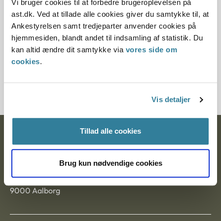
Vi bruger cookies til at forbedre brugeroplevelsen på
Paragraf
ast.dk. Ved at tillade alle cookies giver du samtykke til, at
Ankestyrelsen samt tredjeparter anvender cookies på
§ 48 § 48
hjemmesiden, blandt andet til indsamling af statistik. Du
kan altid ændre dit samtykke via
vores side om
Journalnummer
cookies
.
20491-87
Vis detaljer
Tillad alle cookies
Ankestyrelsen
Postadresse:
Brug kun nødvendige cookies
Nytorv 7, 2. sal
9000 Aalborg