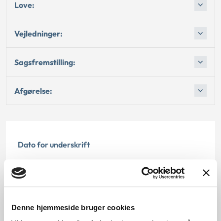
Love:
Vejledninger:
Sagsfremstilling:
Afgørelse:
Dato for underskrift
16.11.1987
Offentliggørelsesdato
Denne hjemmeside bruger cookies
12.07.2013