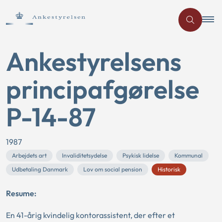
Ankestyrelsens
principafgørelse
P-14-87
1987
Arbejdets art
Invaliditetsydelse
Psykisk lidelse
Kommunal
Udbetaling Danmark
Lov om social pension
Historisk
Resume:
En 41-årig kvindelig kontorassistent, der efter et