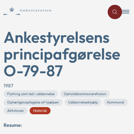
Ankestyrelsens
principafgørelse
O-79-87
1987
Flytning som led i uddannelse
Opholdskommunerefusion
Ophør/genoptagelse af hjælpen
Uddannelseshjælp
Kommunal
Aktivloven
Historisk
Resume: