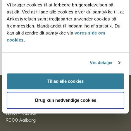
12.07.2013
Vi bruger cookies til at forbedre brugeroplevelsen på
ast.dk. Ved at tillade alle cookies giver du samtykke til, at
Paragraf
Ankestyrelsen samt tredjeparter anvender cookies på
hjemmesiden, blandt andet til indsamling af statistik. Du
§ 11 § 42
kan altid ændre dit samtykke via
vores side om
cookies
.
Journalnummer
20360-87
Vis detaljer
Tillad alle cookies
Ankestyrelsen
Postadresse:
Brug kun nødvendige cookies
Nytorv 7, 2. sal
9000 Aalborg