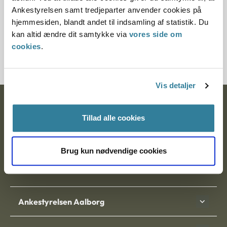
§ 26 § 39 § 42
Ankestyrelsen samt tredjeparter anvender cookies på
hjemmesiden, blandt andet til indsamling af statistik. Du
Journalnummer
kan altid ændre dit samtykke via
vores side om
cookies
.
11209-86
Vis detaljer
Ankestyrelsen
Tillad alle cookies
Postadresse:
Nytorv 7, 2. sal
Brug kun nødvendige cookies
9000 Aalborg
Ankestyrelsen Aalborg