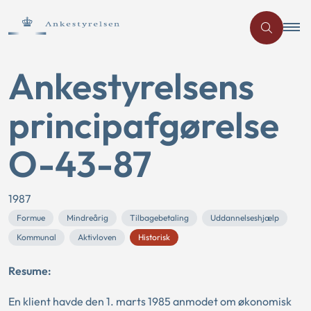
Ankestyrelsens
principafgørelse
O-43-87
1987
Formue
Mindreårig
Tilbagebetaling
Uddannelseshjælp
Kommunal
Aktivloven
Historisk
Resume:
En klient havde den 1. marts 1985 anmodet om økonomisk