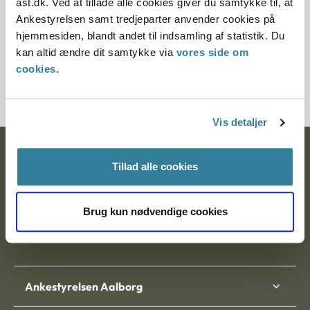
ast.dk. Ved at tillade alle cookies giver du samtykke til, at
§ 58
Ankestyrelsen samt tredjeparter anvender cookies på
hjemmesiden, blandt andet til indsamling af statistik. Du
Journalnummer
kan altid ændre dit samtykke via
vores side om
cookies
.
12623-87
Vis detaljer
Ankestyrelsen
Tillad alle cookies
Postadresse:
Brug kun nødvendige cookies
Nytorv 7, 2. sal
9000 Aalborg
Ankestyrelsen Aalborg