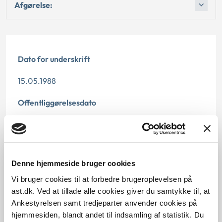
Afgørelse:
Dato for underskrift
15.05.1988
Offentliggørelsesdato
12.07.2013
Paragraf
Denne hjemmeside bruger cookies
§ 27 § 26 § 5 § 7 § 4 § 18 § 11 § 40 § 10
Vi bruger cookies til at forbedre brugeroplevelsen på
Journalnummer
ast.dk. Ved at tillade alle cookies giver du samtykke til, at
Ankestyrelsen samt tredjeparter anvender cookies på
13812-87
hjemmesiden, blandt andet til indsamling af statistik. Du