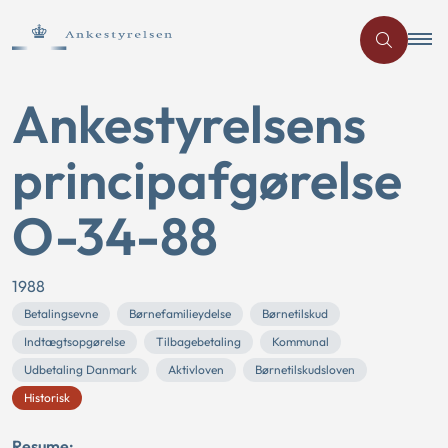
Ankestyrelsens
principafgørelse
O-34-88
1988
Betalingsevne
Børnefamilieydelse
Børnetilskud
Indtægtsopgørelse
Tilbagebetaling
Kommunal
Udbetaling Danmark
Aktivloven
Børnetilskudsloven
Historisk
Resume: