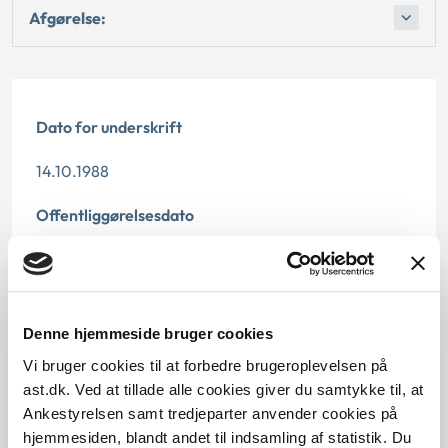
Afgørelse:
Dato for underskrift
14.10.1988
Offentliggørelsesdato
12.07.2013
Paragraf
Denne hjemmeside bruger cookies
§ 58
Vi bruger cookies til at forbedre brugeroplevelsen på
ast.dk. Ved at tillade alle cookies giver du samtykke til, at
Journalnummer
Ankestyrelsen samt tredjeparter anvender cookies på
30382-87
hjemmesiden, blandt andet til indsamling af statistik. Du