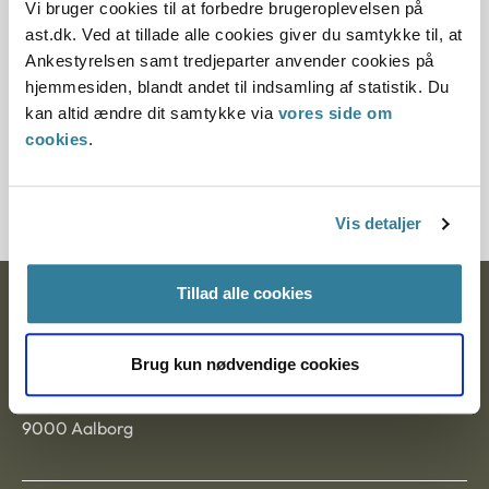
Vi bruger cookies til at forbedre brugeroplevelsen på
ast.dk. Ved at tillade alle cookies giver du samtykke til, at
Paragraf
Ankestyrelsen samt tredjeparter anvender cookies på
§ 46 § 46a
hjemmesiden, blandt andet til indsamling af statistik. Du
kan altid ændre dit samtykke via
vores side om
Journalnummer
cookies
.
10417-87114818711973-87
Vis detaljer
Tillad alle cookies
Ankestyrelsen
Postadresse:
Brug kun nødvendige cookies
Nytorv 7, 2. sal
9000 Aalborg