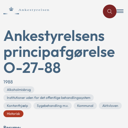
Ankestyrelsens
principafgørelse
O-27-88
1988
Alkoholmisbrug
Institutioner uden for det offentlige behandlingssystem
Kontanthjælp
Sygebehandling m.v.
Kommunal
Aktivloven
Historisk
Resume: