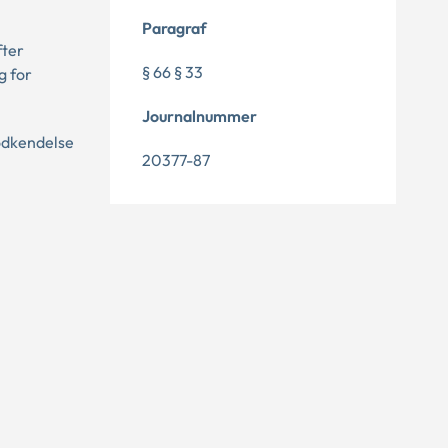
Paragraf
fter
§ 66 § 33
g for
Journalnummer
godkendelse
20377-87