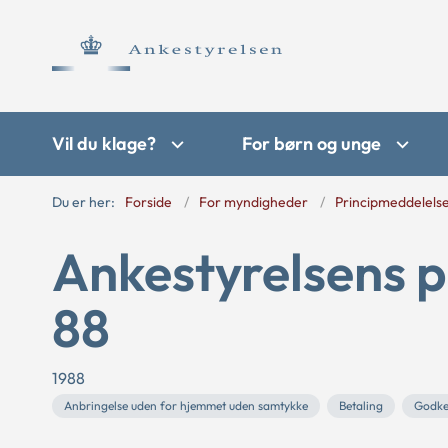
Vil du klage?
For børn og unge
Du er her:
Forside
For myndigheder
Principmeddelels
Ankestyrelsens p
88
1988
Anbringelse uden for hjemmet uden samtykke
Betaling
Godke