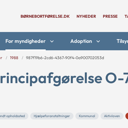
BØRNEBORTFØRELSE.DK
NYHEDER
PRESSE
T
For myndigheder
Adoption
Tilsy
er
1988
987f19b6-2cd6-4367-90f4-0a900702053d
rincipafgørelse O-
ndt opholdssted
Hjælpeforanstaltninger
Kommunal
Aktivloven