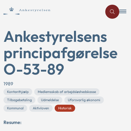
Ankestyrelsens
principafgørelse
O-53-89
1989
Kontanthjælp
Medlemsskab af arbejdsløshedskasse
Tilbagebetaling
Udmeldelse
Uforsvarlig økonomi
Kommunal
Aktivloven
Historisk
Resume: