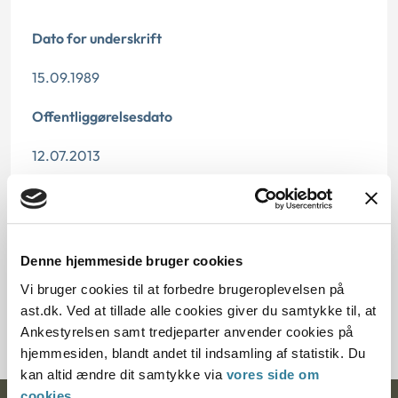
Dato for underskrift
15.09.1989
Offentliggørelsesdato
12.07.2013
Paragraf
§ 26 § 37
Denne hjemmeside bruger cookies
Journalnummer
Vi bruger cookies til at forbedre brugeroplevelsen på
ast.dk. Ved at tillade alle cookies giver du samtykke til, at
20095-89
Ankestyrelsen samt tredjeparter anvender cookies på
hjemmesiden, blandt andet til indsamling af statistik. Du
kan altid ændre dit samtykke via
vores side om
cookies
.