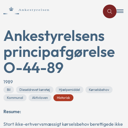
Ankestyrelsens
principafgørelse
O-44-89
1989
Bil
Dieseldrevet køretøj
Hjælpemiddel
Kørselsbehov
Kommunal
Aktivloven
Historisk
Resume:
Stort ikke-erhvervsmæssigt kørselsbehov berettigede ikke