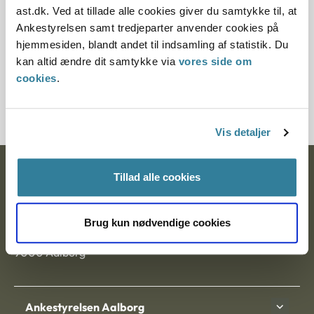
ast.dk. Ved at tillade alle cookies giver du samtykke til, at
Ankestyrelsen samt tredjeparter anvender cookies på
§ 48 § 6 § 58
hjemmesiden, blandt andet til indsamling af statistik. Du
kan altid ændre dit samtykke via
vores side om
Journalnummer
cookies
.
30254-88
Vis detaljer
Ankestyrelsen
Tillad alle cookies
Postadresse:
Brug kun nødvendige cookies
Nytorv 7, 2. sal
9000 Aalborg
Ankestyrelsen Aalborg