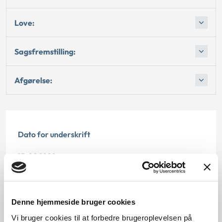
Love:
Sagsfremstilling:
Afgørelse:
Dato for underskrift
15.08.1989
Offentliggørelsesdato
12.07.2013
Denne hjemmeside bruger cookies
Vi bruger cookies til at forbedre brugeroplevelsen på
Paragraf