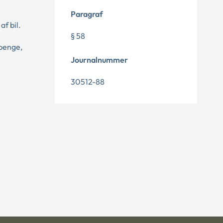
Paragraf
af bil.
§ 58
rpenge,
Journalnummer
30512-88