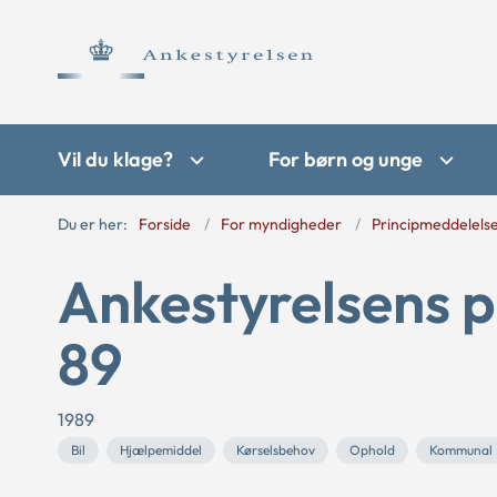
Vil du klage?
For børn og unge
Du er her:
Forside
For myndigheder
Principmeddelels
Ankestyrelsens p
89
1989
Bil
Hjælpemiddel
Kørselsbehov
Ophold
Kommunal