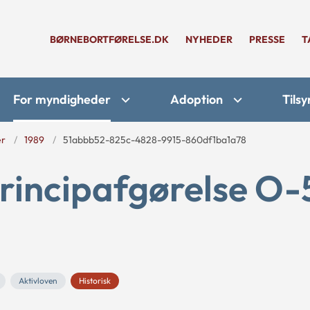
BØRNEBORTFØRELSE.DK
NYHEDER
PRESSE
T
For myndigheder
Adoption
Tilsy
er
1989
51abbb52-825c-4828-9915-860df1ba1a78
rincipafgørelse O-
Aktivloven
Historisk