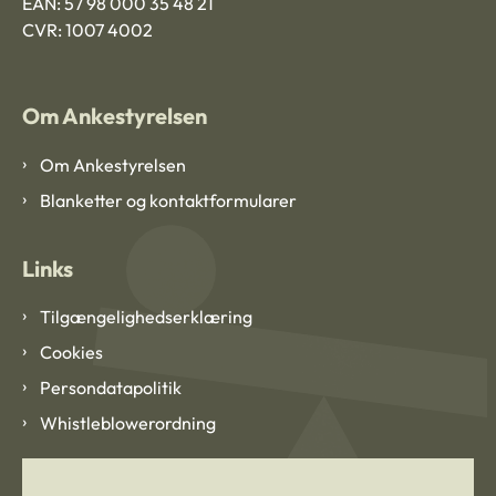
EAN: 57 98 000 35 48 21
CVR: 1007 4002
Om Ankestyrelsen
Om Ankestyrelsen
Blanketter og kontaktformularer
Links
Tilgængelighedserklæring
Cookies
Persondatapolitik
Whistleblowerordning