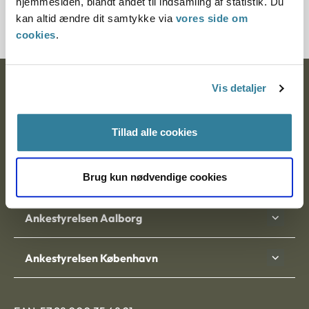
hjemmesiden, blandt andet til indsamling af statistik. Du
21147-88
kan altid ændre dit samtykke via
vores side om
cookies
.
Ankestyrelsen
Vis detaljer
Postadresse:
Tillad alle cookies
Nytorv 7, 2. sal
9000 Aalborg
Brug kun nødvendige cookies
Ankestyrelsen Aalborg
Ankestyrelsen København