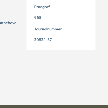
Paragraf
§ 58
 børnehave
Journalnummer
30534-87