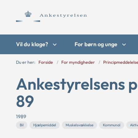
Vil du klage?
For børn og unge
Du er her:
Forside
For myndigheder
Principmeddelels
Ankestyrelsens p
89
1989
Bil
Hjælpemiddel
Muskelsvækkelse
Kommunal
Akti