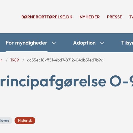
BØRNEBORTFØRELSE.DK
NYHEDER
PRESSE
T
For myndigheder
Adoption
Tilsy
er
1989
ac55ec18-ff51-4bd7-8712-04db51ed7b9d
rincipafgørelse O-
vloven
Historisk