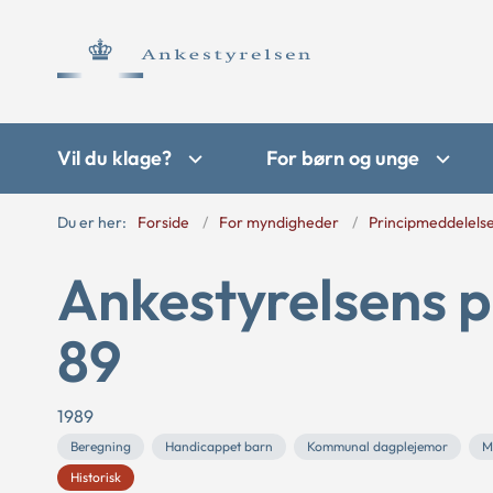
Vil du klage?
For børn og unge
Du er her:
Forside
For myndigheder
Principmeddelels
Ankestyrelsens p
89
1989
Beregning
Handicappet barn
Kommunal dagplejemor
M
Historisk