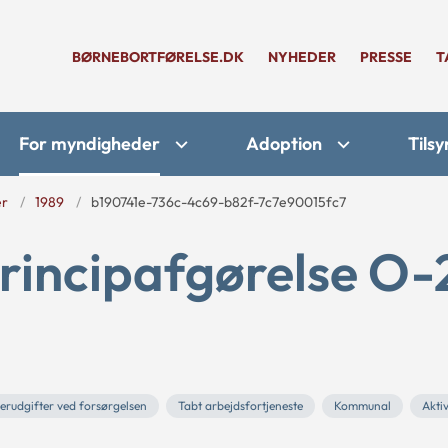
BØRNEBORTFØRELSE.DK
NYHEDER
PRESSE
T
For myndigheder
Adoption
Tilsy
er
1989
b190741e-736c-4c69-b82f-7c7e90015fc7
rincipafgørelse O-
erudgifter ved forsørgelsen
Tabt arbejdsfortjeneste
Kommunal
Akti