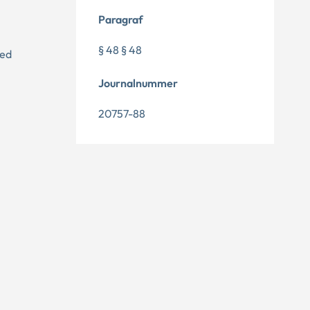
Paragraf
§ 48 § 48
med
Journalnummer
20757-88