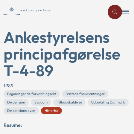
Ankestyrelsens
principafgørelse
T-4-89
1989
Begunstigende forvaltningsakt
Bristede forudsætninger
Delpension
Sygdom
Tilbagekaldelse
Udbetaling Danmark
Delpensionsloven
Historisk
Resume: