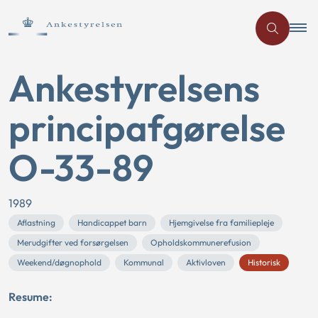
Ankestyrelsens
principafgørelse
O-33-89
1989
Aflastning
Handicappet barn
Hjemgivelse fra familiepleje
Merudgifter ved forsørgelsen
Opholdskommunerefusion
Weekend/døgnophold
Kommunal
Aktivloven
Historisk
Resume: