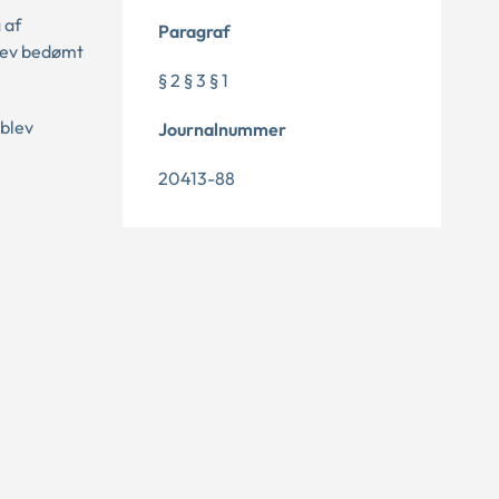
 af
Paragraf
blev bedømt
§ 2 § 3 § 1
 blev
Journalnummer
20413-88