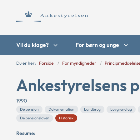
Vil du klage?
For børn og unge
Du er her:
Forside
For myndigheder
Principmeddelels
Ankestyrelsens p
1990
Delpension
Dokumentation
Landbrug
Lovgrundlag
Delpensionsloven
Historisk
Resume: