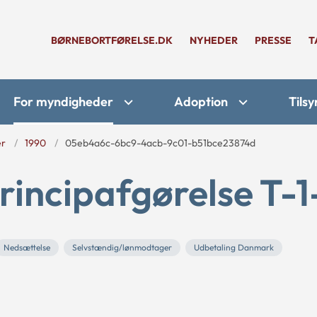
BØRNEBORTFØRELSE.DK
NYHEDER
PRESSE
T
For myndigheder
Adoption
Tilsy
er
1990
05eb4a6c-6bc9-4acb-9c01-b51bce23874d
rincipafgørelse T-
Nedsættelse
Selvstændig/lønmodtager
Udbetaling Danmark