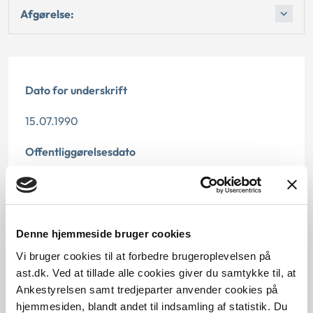
Afgørelse:
Dato for underskrift
15.07.1990
Offentliggørelsesdato
12.07.2013
Paragraf
Denne hjemmeside bruger cookies
§ 59
Vi bruger cookies til at forbedre brugeroplevelsen på
ast.dk. Ved at tillade alle cookies giver du samtykke til, at
Journalnummer
Ankestyrelsen samt tredjeparter anvender cookies på
20532-89
hjemmesiden, blandt andet til indsamling af statistik. Du