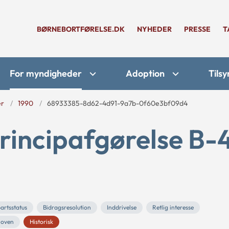
BØRNEBORTFØRELSE.DK
NYHEDER
PRESSE
T
For myndigheder
Adoption
Tilsy
er
1990
68933385-8d62-4d91-9a7b-0f60e3bf09d4
rincipafgørelse B-
artsstatus
Bidragsresolution
Inddrivelse
Retlig interesse
loven
Historisk