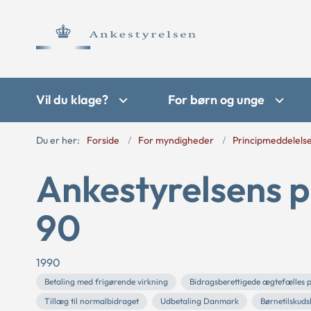
Vil du klage?
For børn og unge
Du er her:
Forside
For myndigheder
Principmeddelels
Ankestyrelsens p
90
1990
Betaling med frigørende virkning
Bidragsberettigede ægtefælles p
Tillæg til normalbidraget
Udbetaling Danmark
Børnetilskuds