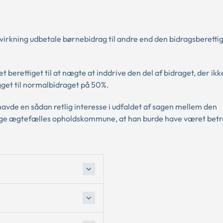
virkning udbetale børnebidrag til andre end den bidragsberettig
rettiget til at nægte at inddrive den del af bidraget, der ikk
ægget til normalbidraget på 50%.
havde en sådan retlig interesse i udfaldet af sagen mellem den
gtige ægtefælles opholdskommune, at han burde have været bet