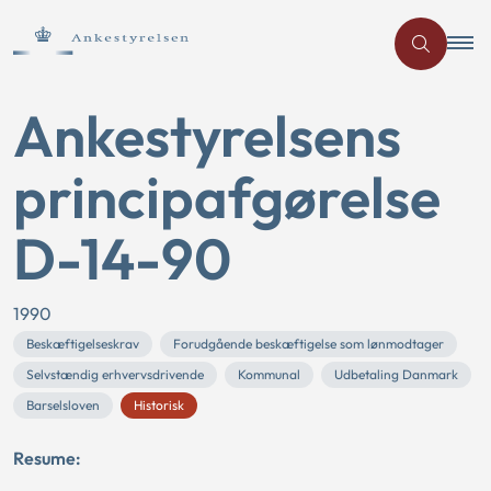
Ankestyrelsens
principafgørelse
D-14-90
1990
Beskæftigelseskrav
Forudgående beskæftigelse som lønmodtager
Selvstændig erhvervsdrivende
Kommunal
Udbetaling Danmark
Barselsloven
Historisk
Resume: