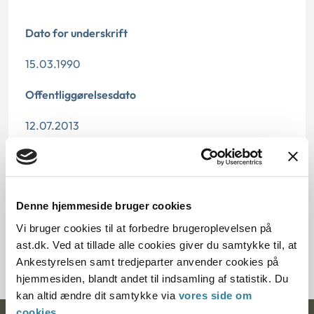
Dato for underskrift
15.03.1990
Offentliggørelsesdato
12.07.2013
Paragraf
§ 134 § 11 § 10
Denne hjemmeside bruger cookies
Journalnummer
Vi bruger cookies til at forbedre brugeroplevelsen på
ast.dk. Ved at tillade alle cookies giver du samtykke til, at
20228-89
Ankestyrelsen samt tredjeparter anvender cookies på
hjemmesiden, blandt andet til indsamling af statistik. Du
kan altid ændre dit samtykke via
vores side om
cookies
.