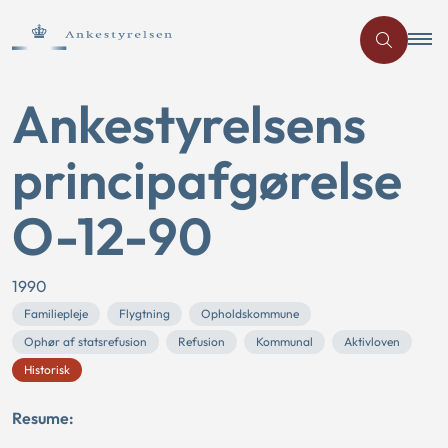
Ankestyrelsens
principafgørelse
O-12-90
1990
Familiepleje
Flygtning
Opholdskommune
Ophør af statsrefusion
Refusion
Kommunal
Aktivloven
Historisk
Resume: