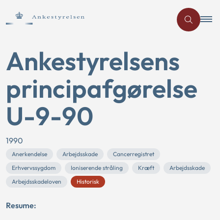
Ankestyrelsens
principafgørelse
U-9-90
1990
Anerkendelse
Arbejdsskade
Cancerregistret
Erhvervssygdom
Ioniserende stråling
Kræft
Arbejdsskade
Arbejdsskadeloven
Historisk
Resume: