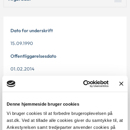
Dato for underskrift
15.09.1990
Offentliggørelsesdato
01.02.2014
Denne principafgørelse er kasseret den 2. maj 2019,
da den ikke længere har vejledningsværdi.
Paragraf
Denne hjemmeside bruger cookies
Vi bruger cookies til at forbedre brugeroplevelsen på
§ 2 § 10
ast.dk. Ved at tillade alle cookies giver du samtykke til, at
Ankestyrelsen samt tredjeparter anvender cookies på
Journalnummer