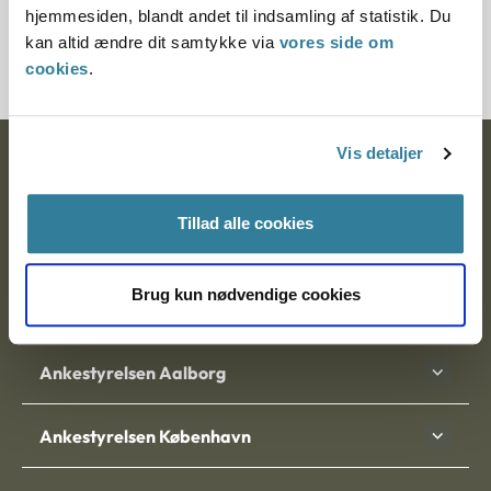
hjemmesiden, blandt andet til indsamling af statistik. Du
14803-89
kan altid ændre dit samtykke via
vores side om
cookies
.
Vis detaljer
Ankestyrelsen
Postadresse:
Tillad alle cookies
Nytorv 7, 2. sal
9000 Aalborg
Brug kun nødvendige cookies
Ankestyrelsen Aalborg
Ankestyrelsen København