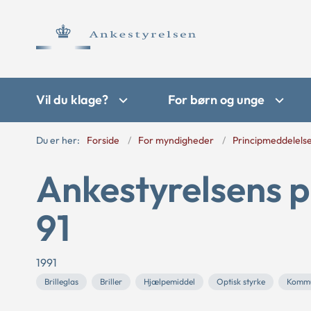
Vil du klage?
For børn og unge
Du er her:
Forside
For myndigheder
Principmeddelels
Ankestyrelsens p
91
1991
Brilleglas
Briller
Hjælpemiddel
Optisk styrke
Komm