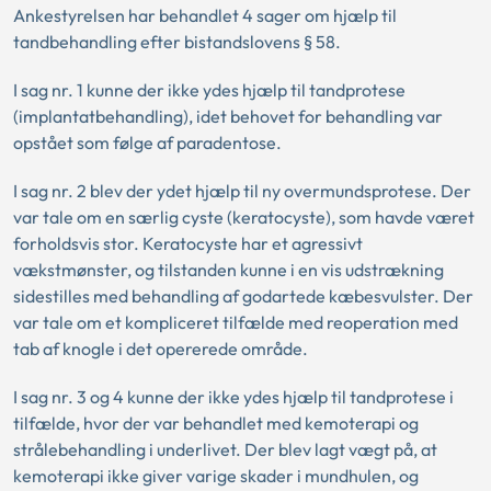
Ankestyrelsen har behandlet 4 sager om hjælp til
tandbehandling efter bistandslovens § 58.
I sag nr. 1 kunne der ikke ydes hjælp til tandprotese
(implantatbehandling), idet behovet for behandling var
opstået som følge af paradentose.
I sag nr. 2 blev der ydet hjælp til ny overmundsprotese. Der
var tale om en særlig cyste (keratocyste), som havde været
forholdsvis stor. Keratocyste har et agressivt
vækstmønster, og tilstanden kunne i en vis udstrækning
sidestilles med behandling af godartede kæbesvulster. Der
var tale om et kompliceret tilfælde med reoperation med
tab af knogle i det opererede område.
I sag nr. 3 og 4 kunne der ikke ydes hjælp til tandprotese i
tilfælde, hvor der var behandlet med kemoterapi og
strålebehandling i underlivet. Der blev lagt vægt på, at
kemoterapi ikke giver varige skader i mundhulen, og