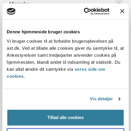
Afgørelse:
Denne hjemmeside bruger cookies
Dato for underskrift
Vi bruger cookies til at forbedre brugeroplevelsen på
15.12.1991
ast.dk. Ved at tillade alle cookies giver du samtykke til, at
Ankestyrelsen samt tredjeparter anvender cookies på
Offentliggørelsesdato
hjemmesiden, blandt andet til indsamling af statistik. Du
kan altid ændre dit samtykke via
vores side om
12.07.2013
cookies
.
Paragraf
Vis detaljer
§ 10 § 1 § 58
Journalnummer
Tillad alle cookies
20362-90