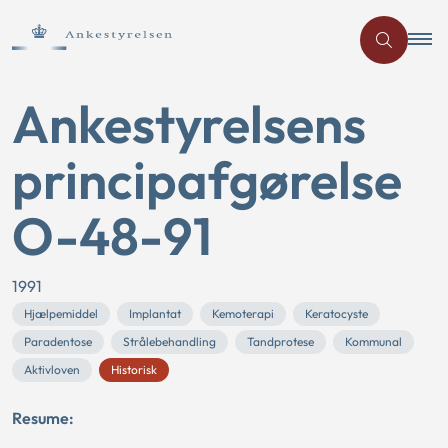
Ankestyrelsens
principafgørelse
O-48-91
1991
Hjælpemiddel
Implantat
Kemoterapi
Keratocyste
Paradentose
Strålebehandling
Tandprotese
Kommunal
Aktivloven
Historisk
Resume: