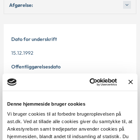
Afgørelse:
Dato for underskrift
15.12.1992
Offentliggørelsesdato
12.07.2013
Paragraf
Denne hjemmeside bruger cookies
§ 49a
Vi bruger cookies til at forbedre brugeroplevelsen på
Journalnummer
ast.dk. Ved at tillade alle cookies giver du samtykke til, at
Ankestyrelsen samt tredjeparter anvender cookies på
21174-91
hjemmesiden, blandt andet til indsamling af statistik. Du