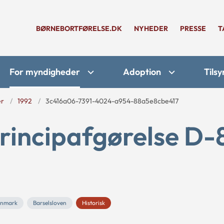
BØRNEBORTFØRELSE.DK
NYHEDER
PRESSE
T
For myndigheder
Adoption
Tilsy
er
1992
3c416a06-7391-4024-a954-88a5e8cbe417
rincipafgørelse D-
anmark
Barselsloven
Historisk