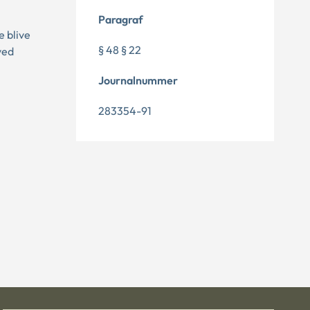
Paragraf
e blive
§ 48 § 22
ved
Journalnummer
283354-91