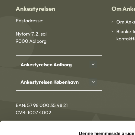
Ankestyrelsen
Om Anke
Postadresse:
Om Anke
Blankett
Nytorv 7, 2. sal
kontakt
9000 Aalborg
Ankestyrelsen Aalborg
Ankestyrelsen København
EAN: 57 98 000 35 48 21
CVR: 1007 4002
Denne hjemmeside bruger