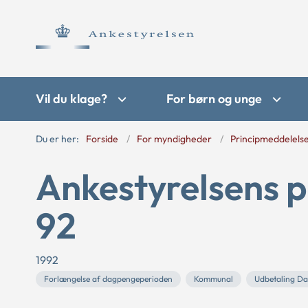
Vil du klage?
For børn og unge
Du er her:
Forside
For myndigheder
Principmeddelels
Ankestyrelsens p
92
1992
Forlængelse af dagpengeperioden
Kommunal
Udbetaling D