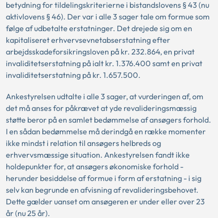
betydning for tildelingskriterierne i bistandslovens § 43 (nu
aktivlovens § 46). Der var i alle 3 sager tale om formue som
følge af udbetalte erstatninger. Det drejede sig om en
kapitaliseret erhvervsevnetabserstatning efter
arbejdsskadeforsikringsloven på kr. 232.864, en privat
invaliditetserstatning på ialt kr. 1.376.400 samt en privat
invaliditetserstatning på kr. 1.657.500.
Ankestyrelsen udtalte i alle 3 sager, at vurderingen af, om
det må anses for påkrævet at yde revalideringsmæssig
støtte beror på en samlet bedømmelse af ansøgers forhold.
I en sådan bedømmelse må derindgå en række momenter
ikke mindst i relation til ansøgers helbreds og
erhvervsmæssige situation. Ankestyrelsen fandt ikke
holdepunkter for, at ansøgers økonomiske forhold -
herunder besiddelse af formue i form af erstatning - i sig
selv kan begrunde en afvisning af revalideringsbehovet.
Dette gælder uanset om ansøgeren er under eller over 23
år (nu 25 år).