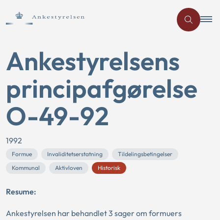
Ankestyrelsens
principafgørelse
O-49-92
1992
Formue
Invaliditetserstatning
Tildelingsbetingelser
Kommunal
Aktivloven
Historisk
Resume:
Ankestyrelsen har behandlet 3 sager om formuers