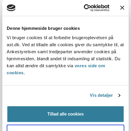
Denne hjemmeside bruger cookies
Dato for underskrift
Vi bruger cookies til at forbedre brugeroplevelsen på
15.12.1992
ast.dk. Ved at tillade alle cookies giver du samtykke til, at
Ankestyrelsen samt tredjeparter anvender cookies på
Offentliggørelsesdato
hjemmesiden, blandt andet til indsamling af statistik. Du
kan altid ændre dit samtykke via
vores side om
12.07.2013
cookies
.
Paragraf
§ 11 § 43 § 10 § 9
Vis detaljer
Journalnummer
Tillad alle cookies
21212-9120139-9220565-92