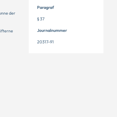
Paragraf
kunne der
§ 37
Journalnummer
ifterne
20317-91