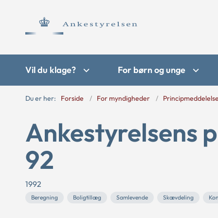
Vil du klage?
For børn og unge
Du er her:
Forside
For myndigheder
Principmeddelels
Ankestyrelsens p
92
1992
Beregning
Boligtillæg
Samlevende
Skævdeling
Ko