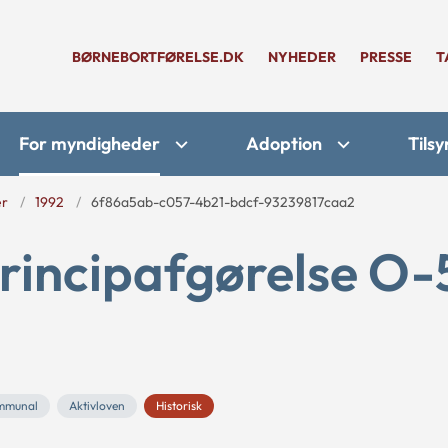
BØRNEBORTFØRELSE.DK
NYHEDER
PRESSE
T
For myndigheder
Adoption
Tilsy
er
1992
6f86a5ab-c057-4b21-bdcf-93239817caa2
rincipafgørelse O-
mmunal
Aktivloven
Historisk