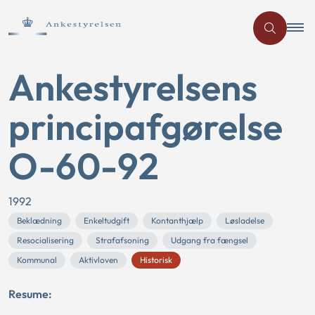
Ankestyrelsens
principafgørelse
O-60-92
1992
Beklædning
Enkeltudgift
Kontanthjælp
Løsladelse
Resocialisering
Strafafsoning
Udgang fra fængsel
Kommunal
Aktivloven
Historisk
Resume: